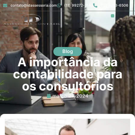
contato@idassessoria.com
(11) 99272-2145
(11) 5053-6506
Blog
A importância da
contabilidade para
os consultórios
março 27, 2024