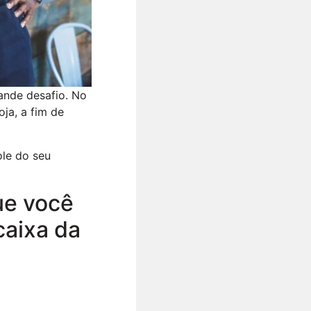
ande desafio. No
oja, a fim de
ole do seu
ue você
caixa da