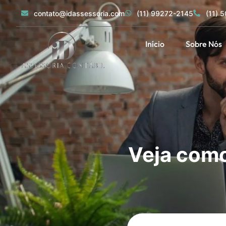
contato@idassessoria.com
(11) 99272-2145
(11) 
Início
Sobre Nós
Veja como