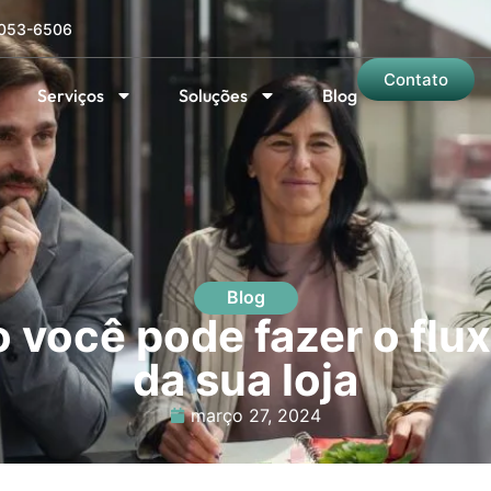
5053-6506
Contato
Serviços
Soluções
Blog
Blog
 você pode fazer o flux
da sua loja
março 27, 2024