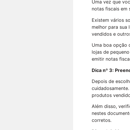
Uma vez que você
notas fiscais em 
Existem vários s
melhor para sua 
vendidos e outros
Uma boa opção de
lojas de pequeno
emitir notas fisca
Dica nº 3: Preen
Depois de escolhe
cuidadosamente.
produtos vendido
Além disso, verif
nestes documento
corretos.